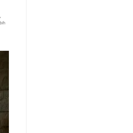
,
bih