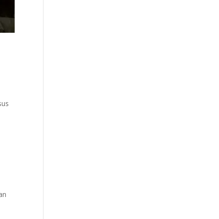
sus
an