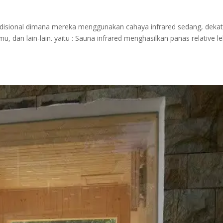
disional dimana mereka menggunakan cahaya infrared sedang, dekat
 dan lain-lain. yaitu : Sauna infrared menghasilkan panas relative le